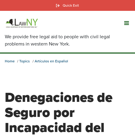
Skip
Quick Exit
to
main
content
We provide free legal aid to people with civil legal
problems in western New York.
Home
Topics
Artículos en Español
Denegaciones de
Seguro por
Incapacidad del