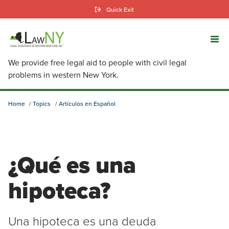
Skip
Quick Exit
to
main
content
We provide free legal aid to people with civil legal
problems in western New York.
Home
Topics
Artículos en Español
¿Qué es una
hipoteca?
Una hipoteca es una deuda