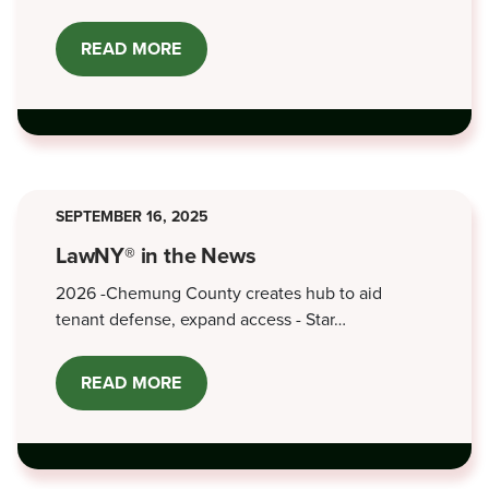
READ MORE
ABOUT
BATH
OFFICE
OPEN
HOUSE
-
JUNE
5,
2026
SEPTEMBER 16, 2025
LawNY® in the News
2026 -Chemung County creates hub to aid
tenant defense, expand access - Star…
READ MORE
ABOUT
LAWNY®
IN
THE
NEWS